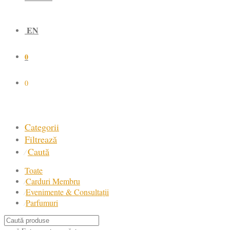
EN
0
0
Categorii
Filtrează
Caută
⁄
Toate
Carduri Membru
⁄
Evenimente & Consultații
⁄
Parfumuri
⁄