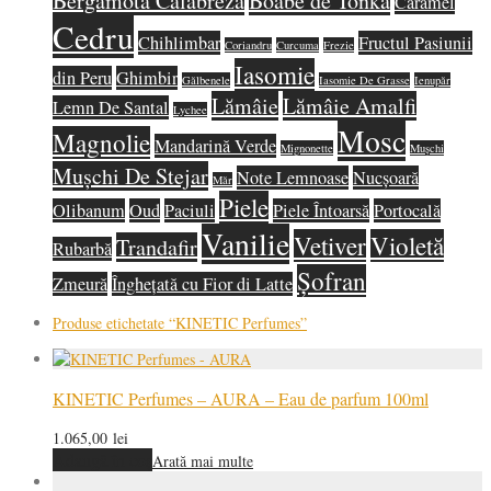
Bergamotă Calabreză
Boabe de Tonka
Caramel
Cedru
Chihlimbar
Fructul Pasiunii
Coriandru
Curcuma
Frezie
Iasomie
din Peru
Ghimbir
Gălbenele
Iasomie De Grasse
Ienupăr
Lămâie
Lămâie Amalfi
Lemn De Santal
Lychee
Mosc
Magnolie
Mandarină Verde
Mignonette
Mușchi
Mușchi De Stejar
Note Lemnoase
Nucșoară
Măr
Piele
Olibanum
Oud
Paciuli
Piele Întoarsă
Portocală
Vanilie
Vetiver
Violetă
Trandafir
Rubarbă
Șofran
Zmeură
Înghețată cu Fior di Latte
Produse etichetate
“KINETIC Perfumes”
KINETIC Perfumes – AURA – Eau de parfum 100ml
1.065,00
lei
Adaugă în coș
Arată mai multe