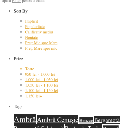
apasă
Enter
pentru a căuta
Sort By
Implicit
Popularitate
Calificativ mediu
Noutate
Preț: Mic spre Mare
Preț: Mare spre mic
Price
Toate
950
lei
-
1.000
lei
1.000
lei
-
1.050
lei
1.050
lei
-
1.100
lei
1.100
lei
-
1.150
lei
1.150
lei
+
Tags
Ambră
Ambră Cenușie
Bergamotă
Benzoe