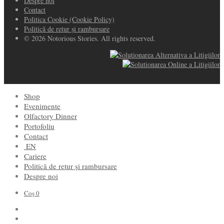
Despre noi
Contact
Politica Cookie (Cookie Policy)
Politică de retur și rambursare
© 2026 Notorious Stories. All rights reserved.
Shop
Evenimente
Olfactory Dinner
Portofoliu
Contact
EN
Cariere
Politică de retur și rambursare
Despre noi
Coș
0