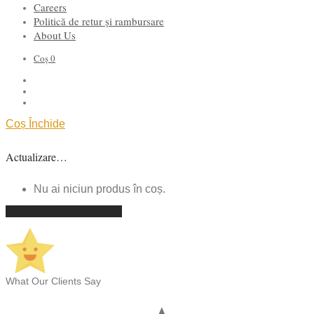
Careers
Politică de retur și rambursare
About Us
Coș
0
Coș
Închide
Actualizare…
Nu ai niciun produs în coș.
Continuă cumpărăturile
What Our Clients Say