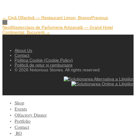
← Cină Olfactivă — Restaurant Limon, Brașov
Previous
Next
Masterclass de Parfumerie Artizanală — Grand Hotel
Continental, București →
About Us
Contact
Politica Cookie (Cookie Policy)
Politică de retur și rambursare
© 2026 Notorious Stories. All rights reserved.
Shop
Events
Olfactory Dinner
Portfolio
Contact
RO