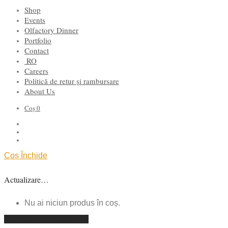
Shop
Events
Olfactory Dinner
Portfolio
Contact
RO
Careers
Politică de retur și rambursare
About Us
Coș
0
Coș
Închide
Actualizare…
Nu ai niciun produs în coș.
Continuă cumpărăturile