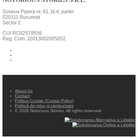
Șoseua Pipera nr. 61, bl.4, parter
020111 București
Sector 2
CUI RO32579556
Reg. Com. J2013002005052
About Us
Contact
Politica Cookie (Cookie Policy)
Politică de retur și rambursare
© 2026 Notorious Stories. All rights reserved.