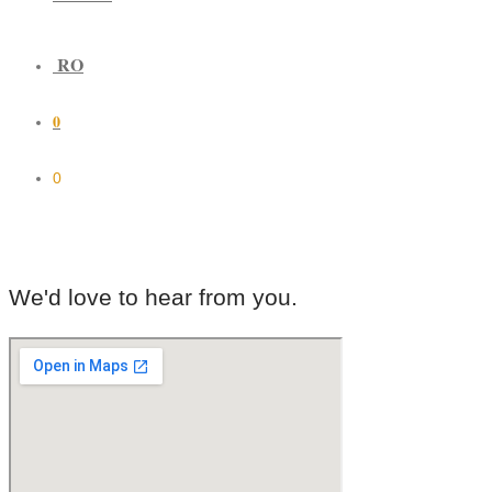
RO
0
0
We'd love to hear from you.