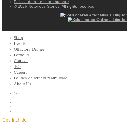
Politică de retur și rambursare
© 2026 Notorious Stories. All rights reserved.
Shop
Events
Olfactory Dinner
Portfolio
Contact
RO
Careers
Politică de retur și rambursare
About Us
Coș
0
Coș
Închide