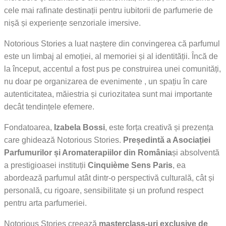
cele mai rafinate destinații pentru iubitorii de parfumerie de
nișă și experiențe senzoriale imersive.
Notorious Stories a luat naștere din convingerea că parfumul
este un limbaj al emoției, al memoriei și al identității. Încă de
la început, accentul a fost pus pe construirea unei comunități,
nu doar pe organizarea de evenimente , un spațiu în care
autenticitatea, măiestria și curiozitatea sunt mai importante
decât tendințele efemere.
Fondatoarea,
Izabela Bossi
, este forța creativă și prezența
care ghidează Notorious Stories.
Președintă a Asociației
Parfumurilor și Aromaterapiilor din România
și absolventă
a prestigioasei instituții
Cinquième Sens Paris
, ea
abordează parfumul atât dintr-o perspectivă culturală, cât și
personală, cu rigoare, sensibilitate și un profund respect
pentru arta parfumeriei.
Notorious Stories creează
masterclass-uri exclusive de