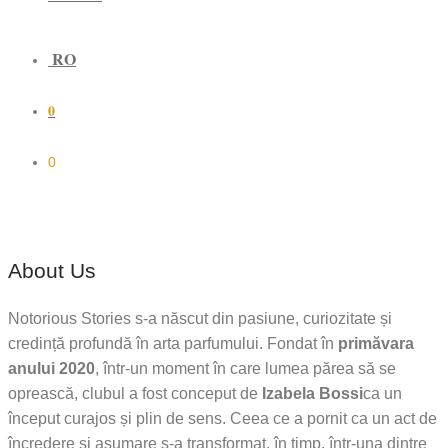
RO
0
0
About Us
Notorious Stories s-a născut din pasiune, curiozitate și
credință profundă în arta parfumului. Fondat în
primăvara
anului 2020
, într-un moment în care lumea părea să se
oprească, clubul a fost conceput de
Izabela Bossi
ca un
început curajos și plin de sens. Ceea ce a pornit ca un act de
încredere și asumare s-a transformat, în timp, într-una dintre