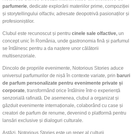
parfumerie
, dedicate explorării materiilor prime, compoziției
și storytellingului olfactiv, adresate deopotrivă pasionaților și
profesioniștilor.
Clubul este recunoscut și pentru
cinele sale olfactive,
un
concept unic în România, unde gastronomia fină și parfumul
se întâlnesc pentru a da naștere unor călătorii
multisenzoriale.
Dincolo de propriile evenimente, Notorious Stories aduce
universul parfumurilor de nișă în contexte variate, prin
baruri
de parfum personalizate pentru evenimente private și
corporate
, transformând orice întâlnire într-o experiență
senzorială rafinată. De asemenea, clubul a organizat și
găzduit evenimente internaționale, colaborând cu case și
creatori de parfum de renume, devenind o platformă pentru
lansări exclusive și dialoguri culturale.
Astăzi, Notorious Stories este un reper al culturii