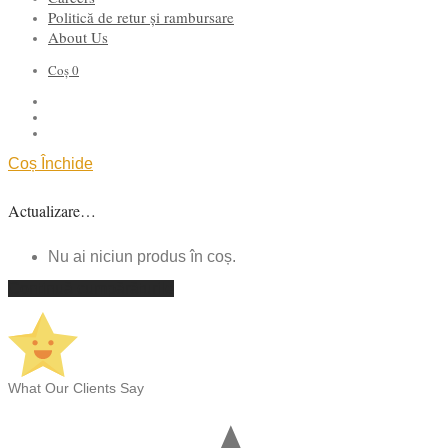
Politică de retur și rambursare
About Us
Coș
0
Coș
Închide
Actualizare…
Nu ai niciun produs în coș.
Continuă cumpărăturile
What Our Clients Say