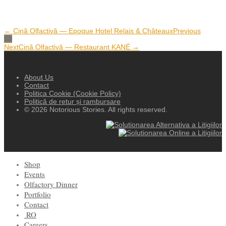
← Cină Olfactivă — Epoque Hotel Relais & Châteaux
Previous
Next
Cină Olfactivă — Restaurant KANÉ →
About Us
Contact
Politica Cookie (Cookie Policy)
Politică de retur și rambursare
© 2026 Notorious Stories. All rights reserved.
Shop
Events
Olfactory Dinner
Portfolio
Contact
RO
Careers