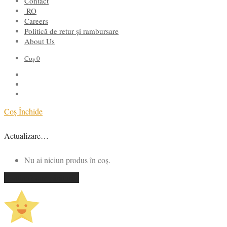
Contact
RO
Careers
Politică de retur și rambursare
About Us
Coș
0
Coș
Închide
Actualizare…
Nu ai niciun produs în coș.
Continuă cumpărăturile