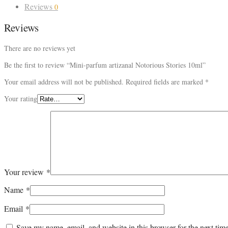
Reviews
0
Reviews
There are no reviews yet
Be the first to review “Mini-parfum artizanal Notorious Stories 10ml”
Your email address will not be published.
Required fields are marked
*
Your rating
Your review
*
Name
*
Email
*
Save my name, email, and website in this browser for the next ti