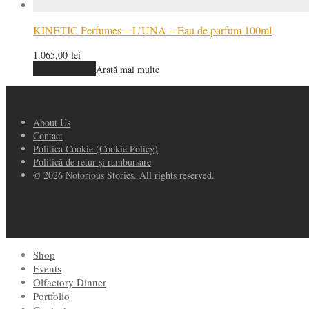
KINETIC Perfumes – L’UNA – Eau de parfum 100ml
1.065,00
lei
Adaugă în coș
Arată mai multe
About Us
Contact
Politica Cookie (Cookie Policy)
Politică de retur și rambursare
© 2026 Notorious Stories. All rights reserved.
Shop
Events
Olfactory Dinner
Portfolio