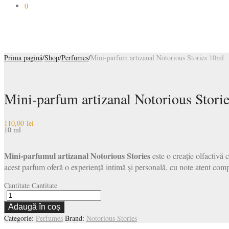
0
Prima pagină
/
Shop
/
Perfumes
/
Mini-parfum artizanal Notorious Stories 10ml
Mini-parfum artizanal Notorious Stori
110,00
lei
10 ml
Mini-parfumul artizanal Notorious Stories
este o creație olfactivă
acest parfum oferă o experiență intimă și personală, cu note atent compu
Cantitate
Cantitate
Adaugă în coș
Categorie:
Perfumes
Brand:
Notorious Stories