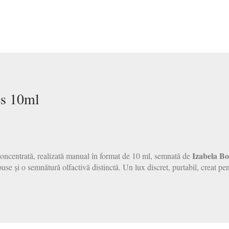
es 10ml
Izabela Bo
 concentrată, realizată manual în format de 10 ml, semnată de
se și o semnătură olfactivă distinctă. Un lux discret, purtabil, creat pen