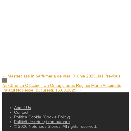
← Masterclass în parfumeria de nișă, 3 iunie 2025, Iași
Previous
Next
Brunch Olfactiv – Un Omagiu adus Reginei Marie Antoinette,
Palatul Noblesse, București, 15.03.2025 →
About Us
Contact
Politica Cookie (Cookie Policy)
Politică de retur și rambursare
© 2026 Notorious Stories. All rights reserved.