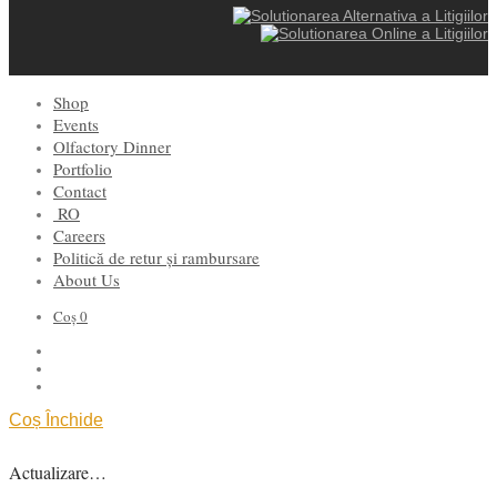
Shop
Events
Olfactory Dinner
Portfolio
Contact
RO
Careers
Politică de retur și rambursare
About Us
Coș
0
Coș
Închide
Actualizare…