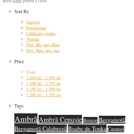
apasă
Enter
pentru a căuta
Sort By
Implicit
Popularitate
Calificativ mediu
Noutate
Preț: Mic spre Mare
Preț: Mare spre mic
Price
Toate
1.050
lei
-
1.100
lei
1.100
lei
-
1.150
lei
1.150
lei
-
1.200
lei
1.200
lei
-
1.250
lei
Tags
Ambră
Ambră Cenușie
Bergamotă
Benzoe
Bergamotă Calabreză
Boabe de Tonka
Caramel