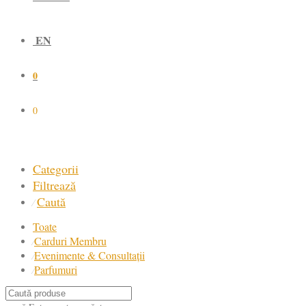
EN
0
0
Categorii
Filtrează
Caută
⁄
Toate
Carduri Membru
⁄
Evenimente & Consultații
⁄
Parfumuri
⁄