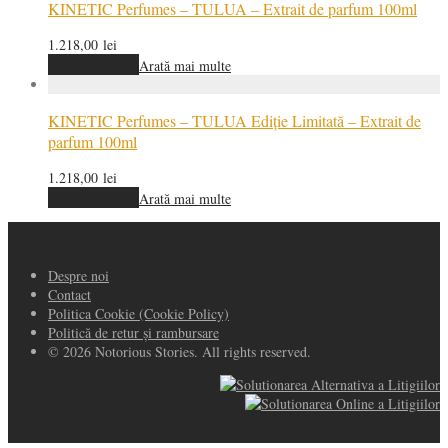
KINETIC Perfumes – TULUA – Extrait de parfum 100ml
1.218,00
lei
Adaugă în coș
Arată mai multe
KINETIC Perfumes – TULUA Ediție Limitată – Extrait de
parfum 100ml
1.218,00
lei
Adaugă în coș
Arată mai multe
Despre noi
Contact
Politica Cookie (Cookie Policy)
Politică de retur și rambursare
© 2026 Notorious Stories. All rights reserved.