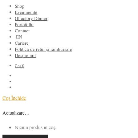
Shop
Evenimente
Olfactory Dinner
Portofoliu
Contact
EN
Cariere
Politică de retur și rambursare
Despre noi
Coș
0
Coș
Închide
Actualizare…
Niciun produs în coș.
Continuă cumpărăturile