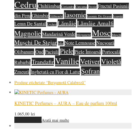
Cedru
Chihlimbar
Fructul Pasiunii
Coriandru
Curcuma
Frezie
Iasomie
din Peru
Ghimbir
Gălbenele
Iasomie De Grasse
Ienupăr
Lămâie
Lămâie Amalfi
Lemn De Santal
Lychee
Mosc
Magnolie
Mandarină Verde
Mignonette
Mușchi
Mușchi De Stejar
Note Lemnoase
Nucșoară
Măr
Piele
Olibanum
Oud
Paciuli
Piele Întoarsă
Portocală
Vanilie
Vetiver
Violetă
Trandafir
Rubarbă
Șofran
Zmeură
Înghețată cu Fior di Latte
Produse etichetate
“Bergamotă Calabreză”
KINETIC Perfumes – AURA – Eau de parfum 100ml
1.065,00
lei
Adaugă în coș
Arată mai multe