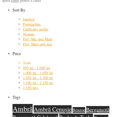
apasă
Enter
pentru a căuta
Sort By
Implicit
Popularitate
Calificativ mediu
Noutate
Preț: Mic spre Mare
Preț: Mare spre mic
Price
Toate
950
lei
-
1.000
lei
1.000
lei
-
1.050
lei
1.050
lei
-
1.100
lei
1.100
lei
-
1.150
lei
1.150
lei
+
Tags
Ambră
Ambră Cenușie
Bergamotă
Benzoe