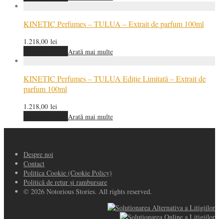
KINETIC Perfumes – TULUA – Extrait de parfum 100ml
1.218,00
lei
Adaugă în coș
Arată mai multe
KINETIC Perfumes – TULUA Ediție Limitată – Extrait de
parfum 100ml
1.218,00
lei
Adaugă în coș
Arată mai multe
Despre noi
Contact
Politica Cookie (Cookie Policy)
Politică de retur și rambursare
© 2026 Notorious Stories. All rights reserved.