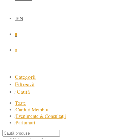
EN
0
0
Categorii
Filtrează
Caută
⁄
Toate
Carduri Membru
⁄
Evenimente & Consultații
⁄
Parfumuri
⁄