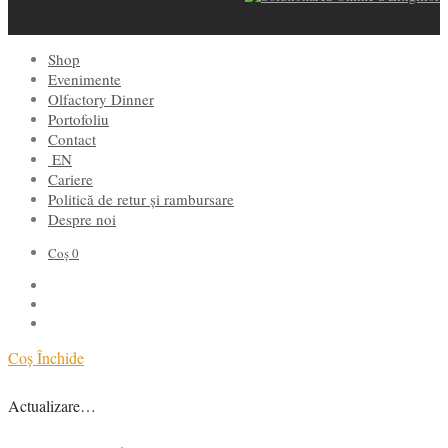
Shop
Evenimente
Olfactory Dinner
Portofoliu
Contact
EN
Cariere
Politică de retur și rambursare
Despre noi
Coș
0
Coș
Închide
Actualizare…