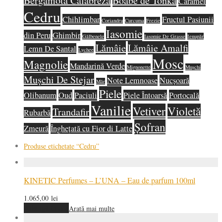
Bergamotă Calabreză
Boabe de Tonka
Caramel
Cedru
Chihlimbar
Fructul Pasiunii
Coriandru
Curcuma
Frezie
Iasomie
din Peru
Ghimbir
Gălbenele
Iasomie De Grasse
Ienupăr
Lămâie
Lămâie Amalfi
Lemn De Santal
Lychee
Mosc
Magnolie
Mandarină Verde
Mignonette
Mușchi
Mușchi De Stejar
Note Lemnoase
Nucșoară
Măr
Piele
Olibanum
Oud
Paciuli
Piele Întoarsă
Portocală
Vanilie
Vetiver
Violetă
Trandafir
Rubarbă
Șofran
Zmeură
Înghețată cu Fior di Latte
Produse etichetate
“Cedru”
KINETIC Perfumes – L’UNA – Eau de parfum 100ml
1.065,00
lei
Adaugă în coș
Arată mai multe