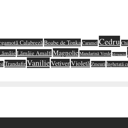
Cedru
rgamotă Calabreză
Boabe de Tonka
Caramel
Chi
Magnolie
Lămâie
Lămâie Amalfi
Mandarină Verde
Mignonette
Vanilie
Vetiver
Violetă
Trandafir
bă
Zmeură
Înghețată c