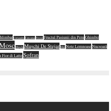
hlimbar
Fructul Pasiunii din Peru
Ghimbir
Coriandru
Curcuma
Frezie
Mosc
Mușchi De Stejar
Note Lemnoase
Nucșoară
Mușchi
Măr
Șofran
u Fior di Latte