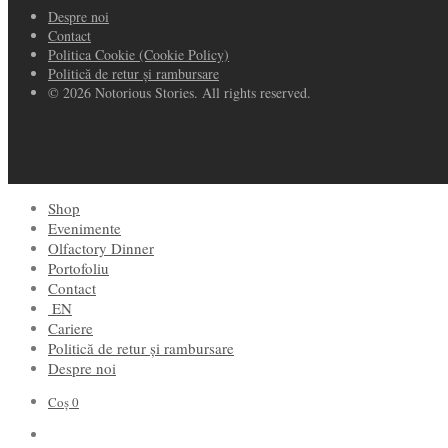
Despre noi
Contact
Politica Cookie (Cookie Policy)
Politică de retur și rambursare
© 2026 Notorious Stories. All rights reserved.
Shop
Evenimente
Olfactory Dinner
Portofoliu
Contact
EN
Cariere
Politică de retur și rambursare
Despre noi
Coș
0