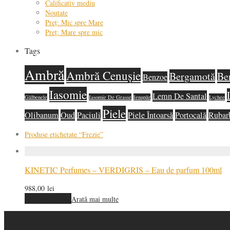
Calificativ mediu
Noutate
Preț: Mic spre Mare
Preț: Mare spre mic
Tags
Ambră
Ambră Cenușie
Bergamotă
Be
Benzoe
Iasomie
Lemn De Santal
Gălbenele
Iasomie De Grasse
Ienupăr
Lychee
Piele
Olibanum
Oud
Paciuli
Piele Întoarsă
Portocală
Rubar
Produse etichetate
“Frezie”
KINETIC Perfumes – VERDIGRIS – Eau de parfum 100ml
988,00
lei
Adaugă în coș
Arată mai multe