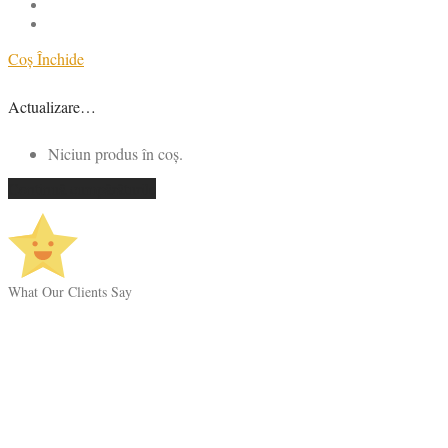
Coș
Închide
Actualizare…
Niciun produs în coș.
Continuă cumpărăturile
What Our Clients Say