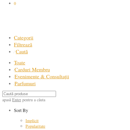
0
Categorii
Filtrează
Caută
⁄
Toate
Carduri Membru
⁄
Evenimente & Consultații
⁄
Parfumuri
⁄
apasă
Enter
pentru a căuta
Sort By
Implicit
Popularitate