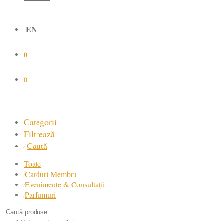
EN
0
0
Categorii
Filtrează
Caută
⁄
Toate
Carduri Membru
⁄
Evenimente & Consultații
⁄
Parfumuri
⁄