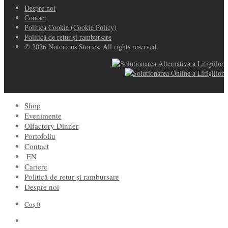
Despre noi
Contact
Politica Cookie (Cookie Policy)
Politică de retur și rambursare
© 2026 Notorious Stories. All rights reserved.
Shop
Evenimente
Olfactory Dinner
Portofoliu
Contact
EN
Cariere
Politică de retur și rambursare
Despre noi
Coș
0