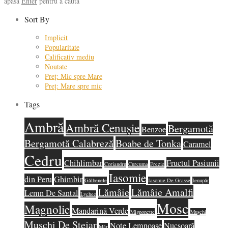
apasă
Enter
pentru a căuta
Sort By
Implicit
Popularitate
Calificativ mediu
Noutate
Preț: Mic spre Mare
Preț: Mare spre mic
Tags
Ambră
Ambră Cenușie
Bergamotă
Benzoe
Bergamotă Calabreză
Boabe de Tonka
Caramel
Cedru
Chihlimbar
Fructul Pasiunii
Coriandru
Curcuma
Frezie
Iasomie
din Peru
Ghimbir
Gălbenele
Iasomie De Grasse
Ienupăr
Lămâie
Lămâie Amalfi
Lemn De Santal
Lychee
Mosc
Magnolie
Mandarină Verde
Mignonette
Mușchi
Mușchi De Stejar
Note Lemnoase
Nucșoară
Măr