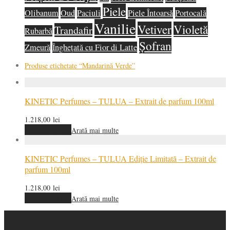
Piele
Olibanum
Oud
Paciuli
Piele Întoarsă
Portocală
Vanilie
Vetiver
Violetă
Trandafir
Rubarbă
Șofran
Zmeură
Înghețată cu Fior di Latte
Produse etichetate
“Mandarină Verde”
KINETIC Perfumes – TULUA – Extrait de parfum 100ml
1.218,00
lei
Adaugă în coș
Arată mai multe
KINETIC Perfumes – TULUA Ediție Limitată – Extrait de
parfum 100ml
1.218,00
lei
Adaugă în coș
Arată mai multe