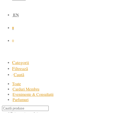
EN
0
0
Categorii
Filtrează
Caută
⁄
Toate
Carduri Membru
⁄
Evenimente & Consultații
⁄
Parfumuri
⁄