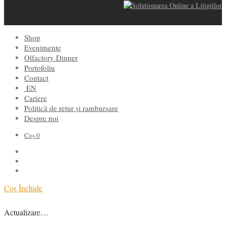
Shop
Evenimente
Olfactory Dinner
Portofoliu
Contact
EN
Cariere
Politică de retur și rambursare
Despre noi
Coș
0
Coș
Închide
Actualizare…