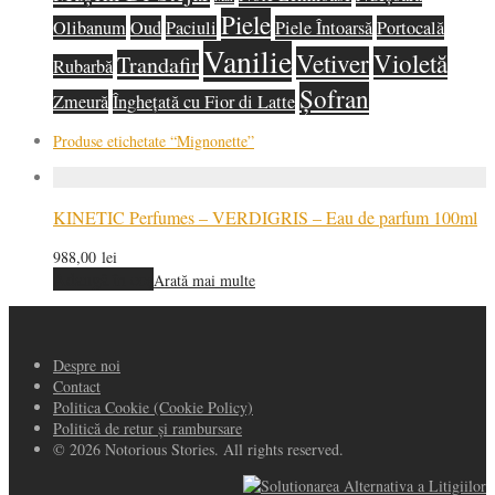
Piele
Olibanum
Oud
Paciuli
Piele Întoarsă
Portocală
Vanilie
Vetiver
Violetă
Trandafir
Rubarbă
Șofran
Zmeură
Înghețată cu Fior di Latte
Produse etichetate
“Mignonette”
KINETIC Perfumes – VERDIGRIS – Eau de parfum 100ml
988,00
lei
Adaugă în coș
Arată mai multe
Despre noi
Contact
Politica Cookie (Cookie Policy)
Politică de retur și rambursare
© 2026 Notorious Stories. All rights reserved.