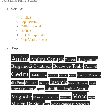
apasă
Enter
pentru a căuta
Sort By
Implicit
Popularitate
Calificativ mediu
Noutate
Preț: Mic spre Mare
Preț: Mare spre mic
Tags
Ambră
Ambră Cenușie
Bergamotă
Benzoe
Bergamotă Calabreză
Boabe de Tonka
Caramel
Cedru
Chihlimbar
Fructul Pasiunii
Coriandru
Curcuma
Frezie
Iasomie
din Peru
Ghimbir
Gălbenele
Iasomie De Grasse
Ienupăr
Lămâie
Lămâie Amalfi
Lemn De Santal
Lychee
Mosc
Magnolie
Mandarină Verde
Mignonette
Mușchi
Mușchi De Stejar
Note Lemnoase
Nucșoară
Măr