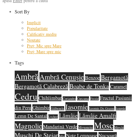
apasă
Enter
pentru a căuta
Sort By
Implicit
Popularitate
Calificativ mediu
Noutate
Preț: Mic spre Mare
Preț: Mare spre mic
Tags
Ambră
Ambră Cenușie
Bergamotă
Benzoe
Bergamotă Calabreză
Boabe de Tonka
Caramel
Cedru
Chihlimbar
Fructul Pasiunii
Coriandru
Curcuma
Frezie
Iasomie
din Peru
Ghimbir
Gălbenele
Iasomie De Grasse
Ienupăr
Lămâie
Lămâie Amalfi
Lemn De Santal
Lychee
Mosc
Magnolie
Mandarină Verde
Mignonette
Mușchi
Mușchi De Stejar
Note Lemnoase
Nucșoară
Măr