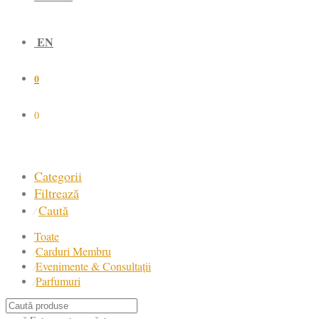
EN
0
0
Categorii
Filtrează
Caută
⁄
Toate
Carduri Membru
⁄
Evenimente & Consultații
⁄
Parfumuri
⁄