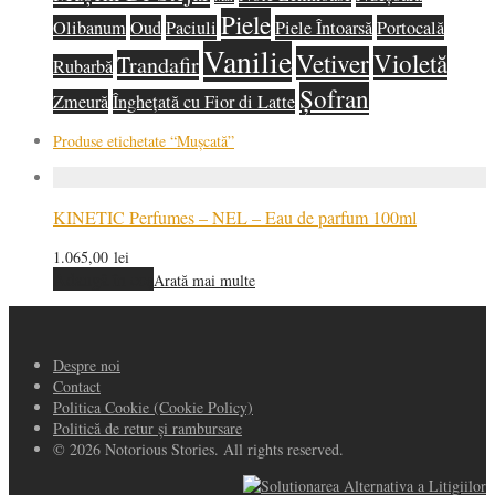
Piele
Olibanum
Oud
Paciuli
Piele Întoarsă
Portocală
Vanilie
Vetiver
Violetă
Trandafir
Rubarbă
Șofran
Zmeură
Înghețată cu Fior di Latte
Produse etichetate
“Mușcată”
KINETIC Perfumes – NEL – Eau de parfum 100ml
1.065,00
lei
Adaugă în coș
Arată mai multe
Despre noi
Contact
Politica Cookie (Cookie Policy)
Politică de retur și rambursare
© 2026 Notorious Stories. All rights reserved.