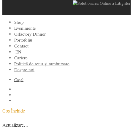
Shop
Evenimente
Olfactory Dinner
Portofoliu
Contact
EN
Cariere
Politică de retur și rambursare
Despre noi
Coș
0
Coș
Închide
Actualizare…