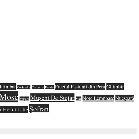
hlimbar
Fructul Pasiunii din Peru
Ghimbir
Coriandru
Curcuma
Frezie
Mosc
Mușchi De Stejar
Note Lemnoase
Nucșoară
Mușchi
Măr
Șofran
u Fior di Latte