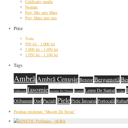
Calificativ mediu
Noutate
Preț: Mic spre Mare
Preț: Mare spre mic
Price
Toate
950
lei
-
1.000
lei
1.000
lei
-
1.050
lei
1.050
lei
-
1.100
lei
Tags
Ambră
Ambră Cenușie
Bergamotă
Be
Benzoe
Iasomie
Lemn De Santal
Gălbenele
Iasomie De Grasse
Ienupăr
Lychee
Piele
Olibanum
Oud
Paciuli
Piele Întoarsă
Portocală
Rubar
Produse etichetate
“Mușchi De Stejar”