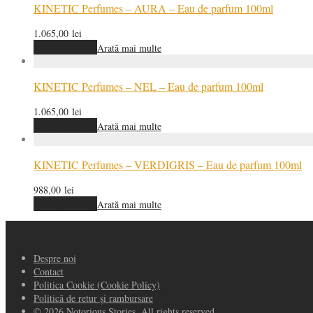
KINETIC Perfumes – AURA – Eau de parfum 100ml
1.065,00
lei
Adaugă în coș
Arată mai multe
KINETIC Perfumes – NEL – Eau de parfum 100ml
1.065,00
lei
Adaugă în coș
Arată mai multe
KINETIC Perfumes – VERDIGRIS – Eau de parfum 100ml
988,00
lei
Adaugă în coș
Arată mai multe
Despre noi
Contact
Politica Cookie (Cookie Policy)
Politică de retur și rambursare
© 2026 Notorious Stories. All rights reserved.