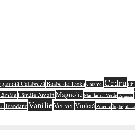
Cedru
rgamotă Calabreză
Boabe de Tonka
Caramel
Chi
Magnolie
Lămâie
Lămâie Amalfi
Mandarină Verde
Mignonette
Vanilie
Vetiver
Violetă
Trandafir
bă
Zmeură
Înghețată c