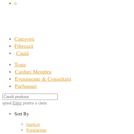
0
Categorii
Filtrează
Caută
⁄
Toate
Carduri Membru
⁄
Evenimente & Consultații
⁄
Parfumuri
⁄
apasă
Enter
pentru a căuta
Sort By
Implicit
Popularitate