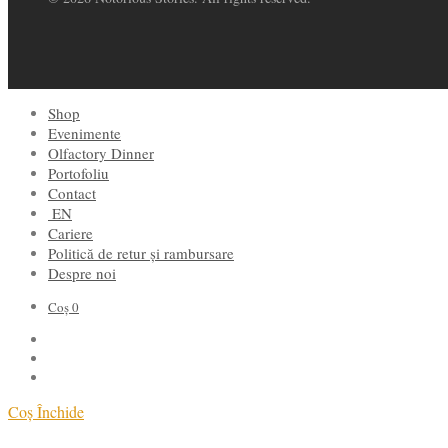
Shop
Evenimente
Olfactory Dinner
Portofoliu
Contact
EN
Cariere
Politică de retur și rambursare
Despre noi
Coș
0
Coș
Închide