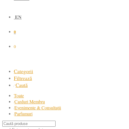
EN
0
0
Categorii
Filtrează
Caută
⁄
Toate
Carduri Membru
⁄
Evenimente & Consultații
⁄
Parfumuri
⁄