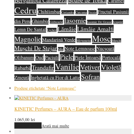
Bergamotă Calabreză
Boabe de Tonka
Caramel
Cedru
Chihlimbar
Fructul Pasiunii
Coriandru
Curcuma
Frezie
Iasomie
din Peru
Ghimbir
Gălbenele
Iasomie De Grasse
Ienupăr
Lămâie
Lămâie Amalfi
Lemn De Santal
Lychee
Mosc
Magnolie
Mandarină Verde
Mignonette
Mușchi
Mușchi De Stejar
Note Lemnoase
Nucșoară
Măr
Piele
Olibanum
Oud
Paciuli
Piele Întoarsă
Portocală
Vanilie
Vetiver
Violetă
Trandafir
Rubarbă
Șofran
Zmeură
Înghețată cu Fior di Latte
Produse etichetate
“Note Lemnoase”
KINETIC Perfumes – AURA – Eau de parfum 100ml
1.065,00
lei
Adaugă în coș
Arată mai multe