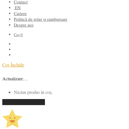
Contact
EN
Cariere
Politică de retur și rambursare
Despre noi
Coș
0
Coș
Închide
Actualizare…
Niciun produs în coș.
Continuă cumpărăturile