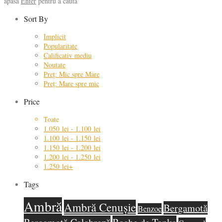
apasă
Enter
pentru a căuta
Sort By
Implicit
Popularitate
Calificativ mediu
Noutate
Preț: Mic spre Mare
Preț: Mare spre mic
Price
Toate
1.050
lei
-
1.100
lei
1.100
lei
-
1.150
lei
1.150
lei
-
1.200
lei
1.200
lei
-
1.250
lei
1.250
lei
+
Tags
Ambră
Ambră Cenușie
Bergamotă
Benzoe