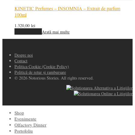
KINETIC Perfumes – INSOMNIA – Extrait de parfum
100ml
1.320,00
lei
Adaugă în coș
Arată mai multe
Despre noi
Contact
Politica Cookie (Cookie Policy)
Politică de retur și rambursare
© 2026 Notorious Stories. All rights reserved.
Shop
Evenimente
Olfactory Dinner
Portofoliu