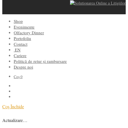
Shop
Evenimente
Olfactory Dinner
Portofoliu
Contact
EN
Cariere
Politică de retur și rambursare
Despre noi
Coș
0
Coș
Închide
Actualizare…