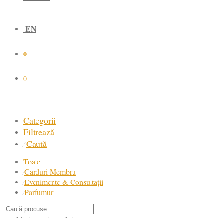
EN
0
0
Categorii
Filtrează
Caută
⁄
Toate
Carduri Membru
⁄
Evenimente & Consultații
⁄
Parfumuri
⁄