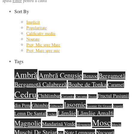
apasă
Enter
pentru a căuta
Sort By
Implicit
Popularitate
Calificativ mediu
Noutate
Preț: Mic spre Mare
Preț: Mare spre mic
Tags
Ambră
Ambră Cenușie
Bergamotă
Benzoe
Bergamotă Calabreză
Boabe de Tonka
Caramel
Cedru
Chihlimbar
Fructul Pasiunii
Coriandru
Curcuma
Frezie
Iasomie
din Peru
Ghimbir
Gălbenele
Iasomie De Grasse
Ienupăr
Lămâie
Lămâie Amalfi
Lemn De Santal
Lychee
Mosc
Magnolie
Mandarină Verde
Mignonette
Mușchi
Mușchi De Stejar
Note Lemnoase
Nucșoară
Măr