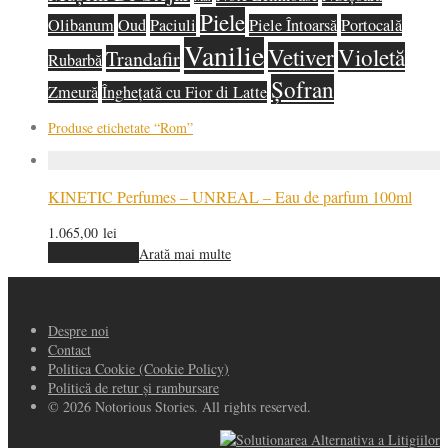
Piele
Olibanum
Oud
Paciuli
Piele Întoarsă
Portocală
Vanilie
Vetiver
Violetă
Trandafir
Rubarbă
Șofran
Zmeură
Înghețată cu Fior di Latte
Produse etichetate
“Rom”
KINETIC Perfumes – UNREAL – Eau de parfum 100ml
1.065,00
lei
Adaugă în coș
Arată mai multe
Despre noi
Contact
Politica Cookie (Cookie Policy)
Politică de retur și rambursare
© 2026 Notorious Stories. All rights reserved.