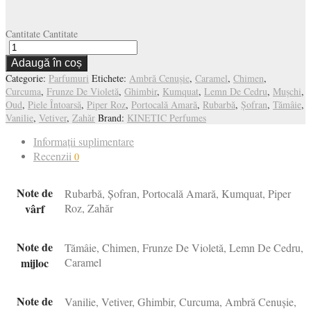
Cantitate
Cantitate
Adaugă în coș
Categorie:
Parfumuri
Etichete:
Ambră Cenușie
,
Caramel
,
Chimen
,
Curcuma
,
Frunze De Violetă
,
Ghimbir
,
Kumquat
,
Lemn De Cedru
,
Mușchi
,
Oud
,
Piele Întoarsă
,
Piper Roz
,
Portocală Amară
,
Rubarbă
,
Șofran
,
Tămâie
,
Vanilie
,
Vetiver
,
Zahăr
Brand:
KINETIC Perfumes
Informații suplimentare
Recenzii
0
Note de
Rubarbă, Șofran, Portocală Amară, Kumquat, Piper
vârf
Roz, Zahăr
Note de
Tămâie, Chimen, Frunze De Violetă, Lemn De Cedru,
mijloc
Caramel
Note de
Vanilie, Vetiver, Ghimbir, Curcuma, Ambră Cenușie,