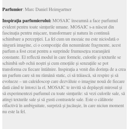
Parfumier
: Marc Daniel Heimgartner
Inspirația parfumierului:
MOSAIC înseamnă a face parfumul
evident pentru toate simțurile umane. MOSAIC s-a născut din
fascinația pentru mișcare, transformare și natura în continuă
schimbare a percepției. La fel cum un mozaic nu este niciodată o
singură imagine, ci o compoziție din nenumărate fragmente, acest
parfum a fost creat pentru a surprinde frumusețea rearanjării
constante. El reflectă modul în care formele, culorile și texturile se
schimbă sub ochii noștri și cum emoțiile și senzațiile se pot
transforma cu fiecare întâlnire. Inspirația a venit din dorința de a crea
un parfum care să nu rămână static, ci să trăiască, să respire și să
evolueze – un caleidoscop care dezvăluie o imagine nouă de fiecare
dată când te întorci la el. MOSAIC te invită să depășești mirosul și
să experimentezi parfumul cu toate simțurile: să vezi culorile sale, să
atingi texturile sale și să gusti contrastele sale. Este o călătorie
olfactivă în ambiguitate, surpriză și jucăușie, în care niciun moment
nu este la fel.