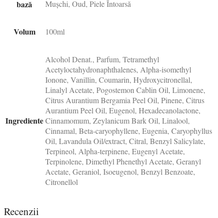
bază
Mușchi, Oud, Piele Întoarsă
Volum
100ml
Alcohol Denat., Parfum, Tetramethyl
Acetyloctahydronaphthalenes, Alpha-isomethyl
Ionone, Vanillin, Coumarin, Hydroxycitronellal,
Linalyl Acetate, Pogostemon Cablin Oil, Limonene,
Citrus Aurantium Bergamia Peel Oil, Pinene, Citrus
Aurantium Peel Oil, Eugenol, Hexadecanolactone,
Ingrediente
Cinnamomum, Zeylanicum Bark Oil, Linalool,
Cinnamal, Beta-caryophyllene, Eugenia, Caryophyllus
Oil, Lavandula Oil/extract, Citral, Benzyl Salicylate,
Terpineol, Alpha-terpinene, Eugenyl Acetate,
Terpinolene, Dimethyl Phenethyl Acetate, Geranyl
Acetate, Geraniol, Isoeugenol, Benzyl Benzoate,
Citronellol
Recenzii