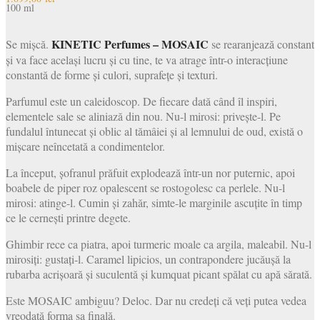
100 ml
KINETIC Perfumes – MOSAIC
Se mișcă.
se rearanjează constant
și va face același lucru și cu tine, te va atrage într-o interacțiune
constantă de forme și culori, suprafețe și texturi.
Parfumul este un caleidoscop. De fiecare dată când îl inspiri,
elementele sale se aliniază din nou. Nu-l mirosi: privește-l. Pe
fundalul întunecat și oblic al tămâiei și al lemnului de oud, există o
mișcare neîncetată a condimentelor.
La început, șofranul prăfuit explodează într-un nor puternic, apoi
boabele de piper roz opalescent se rostogolesc ca perlele. Nu-l
mirosi: atinge-l. Cumin și zahăr, simte-le marginile ascuțite în timp
ce le cernești printre degete.
Ghimbir rece ca piatra, apoi turmeric moale ca argila, maleabil. Nu-l
mirosiți: gustați-l. Caramel lipicios, un contrapondere jucăușă la
rubarba acrișoară și suculentă și kumquat picant spălat cu apă sărată.
Este MOSAIC ambiguu? Deloc. Dar nu credeți că veți putea vedea
vreodată forma sa finală.