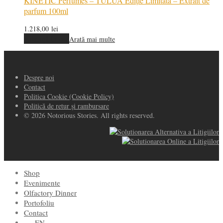
KINETIC Perfumes – TULUA Ediție Limitată – Extrait de
parfum 100ml
1.218,00
lei
Adaugă în coș
Arată mai multe
Despre noi
Contact
Politica Cookie (Cookie Policy)
Politică de retur și rambursare
© 2026 Notorious Stories. All rights reserved.
Shop
Evenimente
Olfactory Dinner
Portofoliu
Contact
EN