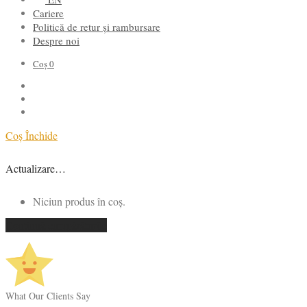
Cariere
Politică de retur și rambursare
Despre noi
Coș
0
Coș
Închide
Actualizare…
Niciun produs în coș.
Continuă cumpărăturile
What Our Clients Say