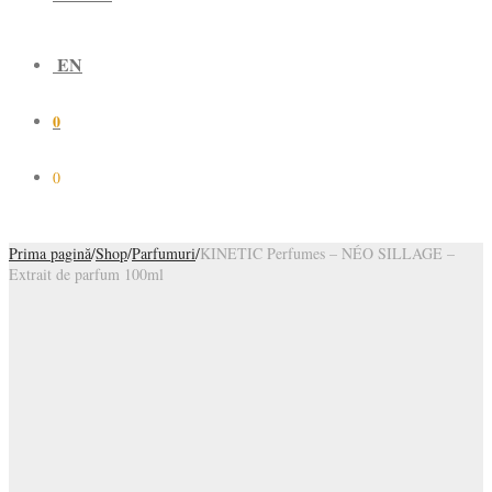
EN
0
0
Prima pagină
/
Shop
/
Parfumuri
/
KINETIC Perfumes – NÉO SILLAGE –
Extrait de parfum 100ml