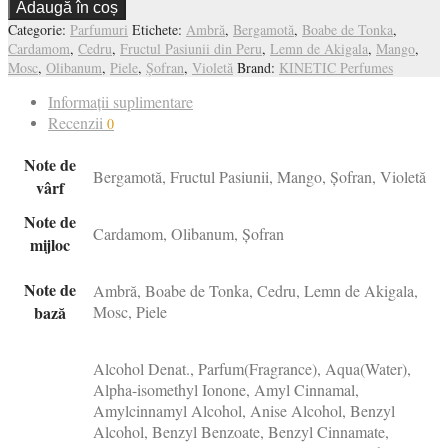
Adaugă în coș
Categorie:
Parfumuri
Etichete:
Ambră
,
Bergamotă
,
Boabe de Tonka
,
Cardamom
,
Cedru
,
Fructul Pasiunii din Peru
,
Lemn de Akigala
,
Mango
,
Mosc
,
Olibanum
,
Piele
,
Șofran
,
Violetă
Brand:
KINETIC Perfumes
Informații suplimentare
Recenzii
0
Note de
Bergamotă, Fructul Pasiunii, Mango, Șofran, Violetă
vârf
Note de
Cardamom, Olibanum, Șofran
mijloc
Note de
Ambră, Boabe de Tonka, Cedru, Lemn de Akigala,
bază
Mosc, Piele
Alcohol Denat., Parfum(Fragrance), Aqua(Water),
Alpha-isomethyl Ionone, Amyl Cinnamal,
Amylcinnamyl Alcohol, Anise Alcohol, Benzyl
Alcohol, Benzyl Benzoate, Benzyl Cinnamate,