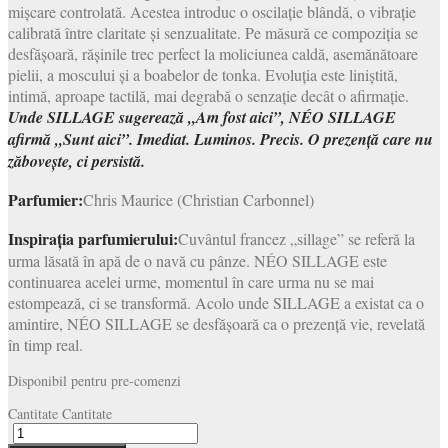
mișcare controlată. Acestea introduc o oscilație blândă, o vibrație
calibrată între claritate și senzualitate. Pe măsură ce compoziția se
desfășoară, rășinile trec perfect la moliciunea caldă, asemănătoare
pielii, a moscului și a boabelor de tonka. Evoluția este liniștită,
intimă, aproape tactilă, mai degrabă o senzație decât o afirmație.
Unde SILLAGE sugerează „Am fost aici”, NÉO SILLAGE
afirmă „Sunt aici”. Imediat. Luminos. Precis. O prezență care nu
zăbovește, ci persistă.
Parfumier:
Chris Maurice (Christian Carbonnel)
Inspirația parfumierului:
Cuvântul francez „sillage” se referă la
urma lăsată în apă de o navă cu pânze. NÉO SILLAGE este
continuarea acelei urme, momentul în care urma nu se mai
estompează, ci se transformă. Acolo unde SILLAGE a existat ca o
amintire, NÉO SILLAGE se desfășoară ca o prezență vie, revelată
în timp real.
Disponibil pentru pre-comenzi
Cantitate
Cantitate