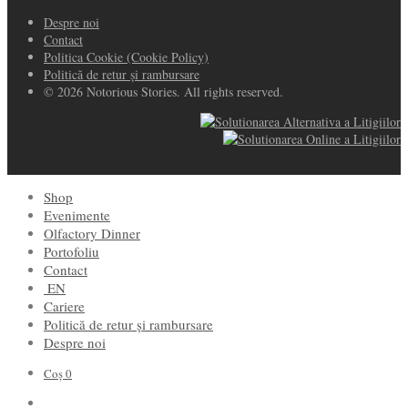
Despre noi
Contact
Politica Cookie (Cookie Policy)
Politică de retur și rambursare
© 2026 Notorious Stories. All rights reserved.
Shop
Evenimente
Olfactory Dinner
Portofoliu
Contact
EN
Cariere
Politică de retur și rambursare
Despre noi
Coș
0