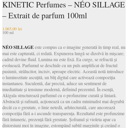
KINETIC Perfumes – NÉO SILLAGE
– Extrait de parfum 100ml
1.065,00
lei
100 ml
NÉO SILLAGE
este compus ca o imagine generată în timp real, nu
mai este capturată, ci redată. Expunerea lungă se dizolvă în mișcare;
cadrul devine fluid. Lumina nu este fixă. Ea curge, se refractă și
evoluează. Parfumul se deschide cu un puls amplificat de fructul
pasiunii, strălucitor, incisiv, aproape electric. Această notă introduce
o luminozitate ascuțită, un bliț digital care activează compoziția
instantaneu. Suculentă, dar precisă, aduce un sentiment de
imediatitate și tensiune modernă, definind prezentul. În esență,
Akigala structurează parfumul cu o profunzime curată și liniară.
Abstractă și rafinată, acționează ca un cadru minimalist mai degrabă
decât ca o greutate, o linie netedă, arhitecturală, care ancorează
compoziția fără a-i ascunde transparența. Rezultatul este profunzime
fără întuneric, prezență fără greutate. Șofranul și violeta apar ca
distorsiuni moi în imagine, estompând subtil marginile și creând o