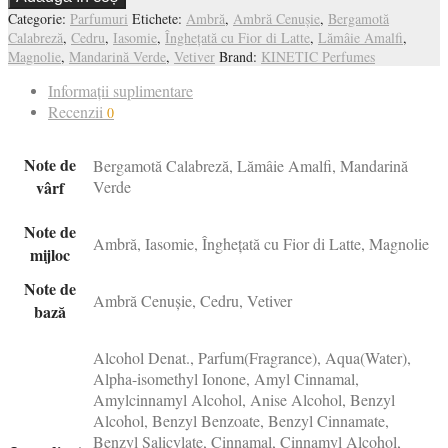
Categorie:
Parfumuri
Etichete:
Ambră
,
Ambră Cenușie
,
Bergamotă
Calabreză
,
Cedru
,
Iasomie
,
Înghețată cu Fior di Latte
,
Lămâie Amalfi
,
Magnolie
,
Mandarină Verde
,
Vetiver
Brand:
KINETIC Perfumes
Informații suplimentare
Recenzii
0
Note de
Bergamotă Calabreză, Lămâie Amalfi, Mandarină
vârf
Verde
Note de
Ambră, Iasomie, Înghețată cu Fior di Latte, Magnolie
mijloc
Note de
Ambră Cenușie, Cedru, Vetiver
bază
Alcohol Denat., Parfum(Fragrance), Aqua(Water),
Alpha-isomethyl Ionone, Amyl Cinnamal,
Amylcinnamyl Alcohol, Anise Alcohol, Benzyl
Alcohol, Benzyl Benzoate, Benzyl Cinnamate,
Benzyl Salicylate, Cinnamal, Cinnamyl Alcohol,