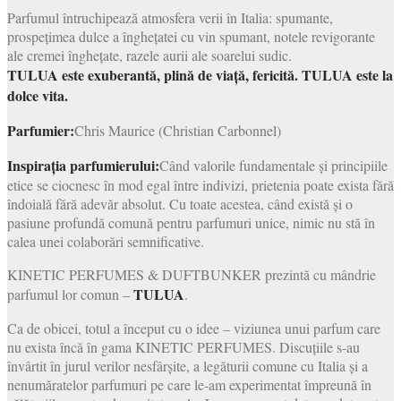
Parfumul întruchipează atmosfera verii în Italia: spumante,
prospețimea dulce a înghețatei cu vin spumant, notele revigorante
ale cremei înghețate, razele aurii ale soarelui sudic.
TULUA este exuberantă, plină de viață, fericită. TULUA este la
dolce vita.
Parfumier:
Chris Maurice (Christian Carbonnel)
Inspirația parfumierului:
Când valorile fundamentale și principiile
etice se ciocnesc în mod egal între indivizi, prietenia poate exista fără
îndoială fără adevăr absolut. Cu toate acestea, când există și o
pasiune profundă comună pentru parfumuri unice, nimic nu stă în
calea unei colaborări semnificative.
KINETIC PERFUMES & DUFTBUNKER prezintă cu mândrie
TULUA
parfumul lor comun –
.
Ca de obicei, totul a început cu o idee – viziunea unui parfum care
nu exista încă în gama KINETIC PERFUMES. Discuțiile s-au
învârtit în jurul verilor nesfârșite, a legăturii comune cu Italia și a
nenumăratelor parfumuri pe care le-am experimentat împreună în