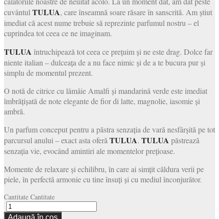
călătoriile noastre de neuitat acolo. La un moment dat, am dat peste
TULUA
cuvântul
, care înseamnă soare răsare în sanscrită. Am știut
imediat că acest nume trebuie să reprezinte parfumul nostru – el
cuprindea tot ceea ce ne imaginam.
TULUA
întruchipează tot ceea ce prețuim și ne este drag. Dolce far
niente italian – dulceața de a nu face nimic și de a te bucura pur și
simplu de momentul prezent.
O notă de citrice cu lămâie Amalfi și mandarină verde este imediat
îmbrățișată de note elegante de fior di latte, magnolie, iasomie și
ambră.
Un parfum conceput pentru a păstra senzația de vară nesfârșită pe tot
TULUA
TULUA
parcursul anului – exact asta oferă
.
păstrează
senzația vie, evocând amintiri ale momentelor prețioase.
Momente de relaxare și echilibru, în care ai simțit căldura verii pe
piele, în perfectă armonie cu tine însuți și cu mediul înconjurător.
Cantitate
Cantitate
Adaugă în coș