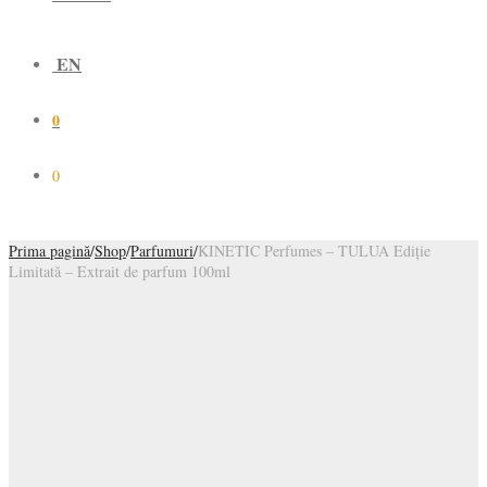
EN
0
0
Prima pagină
/
Shop
/
Parfumuri
/
KINETIC Perfumes – TULUA Ediție
Limitată – Extrait de parfum 100ml