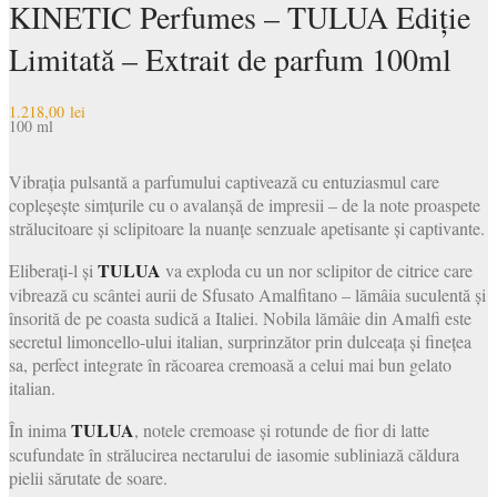
KINETIC Perfumes – TULUA Ediție
Limitată – Extrait de parfum 100ml
1.218,00
lei
100 ml
Vibrația pulsantă a parfumului captivează cu entuziasmul care
copleșește simțurile cu o avalanșă de impresii – de la note proaspete
strălucitoare și sclipitoare la nuanțe senzuale apetisante și captivante.
TULUA
Eliberați-l și
va exploda cu un nor sclipitor de citrice care
vibrează cu scântei aurii de Sfusato Amalfitano – lămâia suculentă și
însorită de pe coasta sudică a Italiei. Nobila lămâie din Amalfi este
secretul limoncello-ului italian, surprinzător prin dulceața și finețea
sa, perfect integrate în răcoarea cremoasă a celui mai bun gelato
italian.
TULUA
În inima
, notele cremoase și rotunde de fior di latte
scufundate în strălucirea nectarului de iasomie subliniază căldura
pielii sărutate de soare.