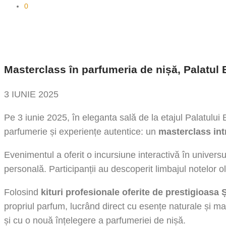
0
Masterclass în parfumeria de nișă, Palatul 
3 IUNIE 2025
Pe 3 iunie 2025, în eleganta sală de la etajul Palatului
parfumerie și experiențe autentice: un
masterclass int
Evenimentul a oferit o incursiune interactivă în univers
personală. Participanții au descoperit limbajul notelor o
Folosind
kituri profesionale oferite de prestigioas
propriul parfum, lucrând direct cu esențe naturale și mate
și cu o nouă înțelegere a parfumeriei de nișă.