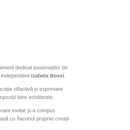
niment dedicat pasionaților de
ul independent
Izabela Bossi
.
cație olfactivă și exprimare
poziții bine echilibrate.
iecare invitat și-a compus
asă cu flaconul propriei creații