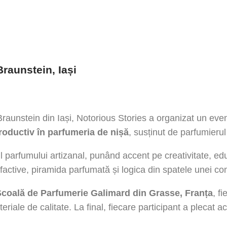
Braunstein, Iași
 Braunstein din Iași, Notorious Stories a organizat un eve
roductiv în parfumeria de nișă
, susținut de parfumier
ul parfumului artizanal, punând accent pe creativitate, edu
lfactive, piramida parfumată și logica din spatele unei com
a Școală de Parfumerie Galimard din Grasse, Franța
, f
riale de calitate. La final, fiecare participant a plecat ac