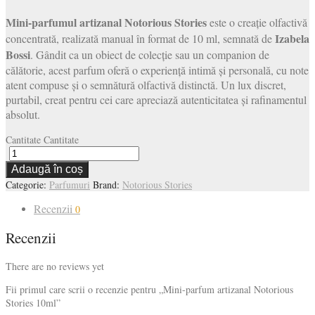
Mini-parfumul artizanal Notorious Stories
este o creație olfactivă
Izabela
concentrată, realizată manual în format de 10 ml, semnată de
Bossi
. Gândit ca un obiect de colecție sau un companion de
călătorie, acest parfum oferă o experiență intimă și personală, cu note
atent compuse și o semnătură olfactivă distinctă. Un lux discret,
purtabil, creat pentru cei care apreciază autenticitatea și rafinamentul
absolut.
Cantitate
Cantitate
Adaugă în coș
Categorie:
Parfumuri
Brand:
Notorious Stories
Recenzii
0
Recenzii
There are no reviews yet
Fii primul care scrii o recenzie pentru „Mini-parfum artizanal Notorious
Stories 10ml”