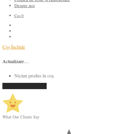
Despre noi
Coș
0
Coș
Închide
Actualizare…
Niciun produs în coș.
Continuă cumpărăturile
What Our Clients Say