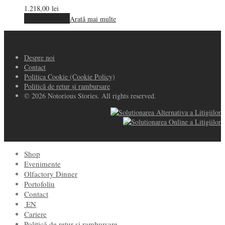
1.218,00
lei
Adaugă în coș
Arată mai multe
Despre noi
Contact
Politica Cookie (Cookie Policy)
Politică de retur și rambursare
© 2026 Notorious Stories. All rights reserved.
Shop
Evenimente
Olfactory Dinner
Portofoliu
Contact
EN
Cariere
Politică de retur și rambursare