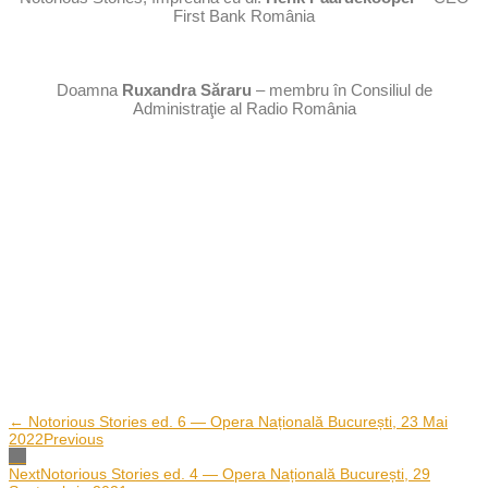
First Bank România
Doamna
Ruxandra Săraru
– membru în Consiliul de
Administraţie al Radio România
← Notorious Stories ed. 6 — Opera Națională București, 23 Mai
2022
Previous
Next
Notorious Stories ed. 4 — Opera Națională București, 29