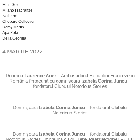
Micri Gold
Milano Fragranze
Ivatherm
Chopard Collection
Remy Martin
Apa Keia
De la Georgia
4 MARTIE 2022
Doamna
Laurence Auer –
Ambasadorul Republicii Franceze în
România împreună cu domnișoara
Izabela Corina Juncu
–
fondatorul Clubului Notorious Stories
Domnișoara
Izabela Corina Juncu
– fondatorul Clubului
Notorious Stories
Domnișoara
Izabela Corina Juncu
– fondatorul Clubului
Notorious Stories, împreună cu dl.
Henk Paardekooper
– CEO