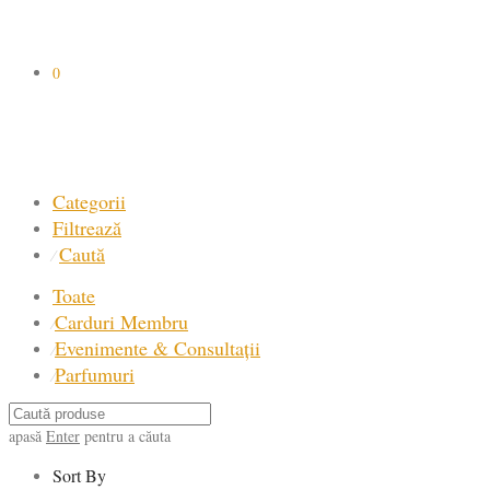
0
Categorii
Filtrează
Caută
⁄
Toate
Carduri Membru
⁄
Evenimente & Consultații
⁄
Parfumuri
⁄
apasă
Enter
pentru a căuta
Sort By