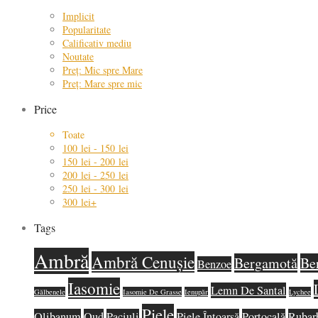
Implicit
Popularitate
Calificativ mediu
Noutate
Preț: Mic spre Mare
Preț: Mare spre mic
Price
Toate
100
lei
-
150
lei
150
lei
-
200
lei
200
lei
-
250
lei
250
lei
-
300
lei
300
lei
+
Tags
Ambră
Ambră Cenușie
Bergamotă
Be
Benzoe
Iasomie
Lemn De Santal
Gălbenele
Iasomie De Grasse
Ienupăr
Lychee
Piele
Olibanum
Oud
Paciuli
Piele Întoarsă
Portocală
Rubar