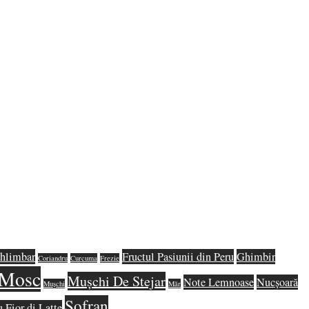
hlimbar
Fructul Pasiunii din Peru
Ghimbir
Coriandru
Curcuma
Frezie
Mosc
Mușchi De Stejar
Note Lemnoase
Nucșoară
Mușchi
Măr
Șofran
u Fior di Latte