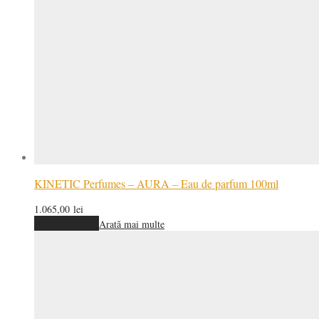
KINETIC Perfumes – AURA – Eau de parfum 100ml
1.065,00
lei
Adaugă în coș
Arată mai multe