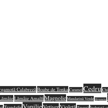
Cedru
rgamotă Calabreză
Boabe de Tonka
Caramel
Chi
Magnolie
Lămâie
Lămâie Amalfi
Mandarină Verde
Mignonette
Vanilie
Vetiver
Violetă
Trandafir
bă
Zmeură
Înghețată c