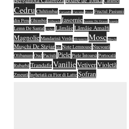
Bergamotă Calabreză
Boabe de Tonka
Caramel
Cedru
Chihlimbar
Fructul Pasiunii
Coriandru
Curcuma
Frezie
Iasomie
din Peru
Ghimbir
Gălbenele
Iasomie De Grasse
Ienupăr
Lămâie
Lămâie Amalfi
Lemn De Santal
Lychee
Mosc
Magnolie
Mandarină Verde
Mignonette
Mușchi
Mușchi De Stejar
Note Lemnoase
Nucșoară
Măr
Piele
Olibanum
Oud
Paciuli
Piele Întoarsă
Portocală
Vanilie
Vetiver
Violetă
Trandafir
Rubarbă
Șofran
Zmeură
Înghețată cu Fior di Latte