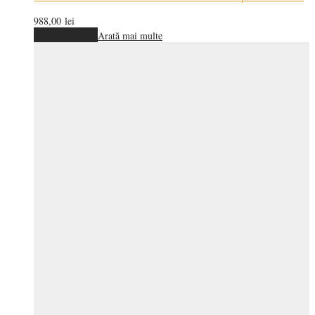
988,00
lei
Adaugă în coș
Arată mai multe