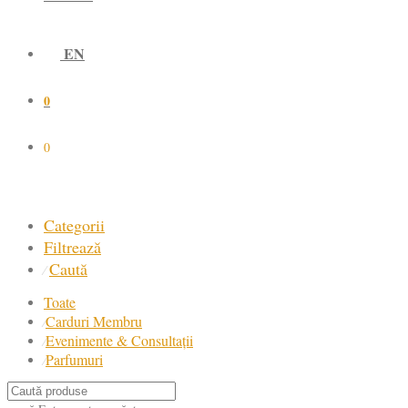
EN
0
0
Categorii
Filtrează
Caută
⁄
Toate
Carduri Membru
⁄
Evenimente & Consultații
⁄
Parfumuri
⁄