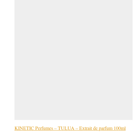
KINETIC Perfumes – TULUA – Extrait de parfum 100ml