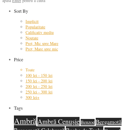
apasă
Enter
pentru a căuta
Sort By
Implicit
Popularitate
Calificativ mediu
Noutate
Preț: Mic spre Mare
Preț: Mare spre mic
Price
Toate
100
lei
-
150
lei
150
lei
-
200
lei
200
lei
-
250
lei
250
lei
-
300
lei
300
lei
+
Tags
Ambră
Ambră Cenușie
Bergamotă
Benzoe