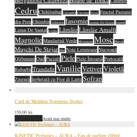
Bergamotă Calabreză
Boabe de Tonka
Caramel
Cedru
Chihlimbar
Fructul Pasiunii
Coriandru
Curcuma
Frezie
Iasomie
din Peru
Ghimbir
Gălbenele
Iasomie De Grasse
Ienupăr
Lămâie
Lămâie Amalfi
Lemn De Santal
Lychee
Mosc
Magnolie
Mandarină Verde
Mignonette
Mușchi
Mușchi De Stejar
Note Lemnoase
Nucșoară
Măr
Piele
Olibanum
Oud
Paciuli
Piele Întoarsă
Portocală
Vanilie
Vetiver
Violetă
Trandafir
Rubarbă
Șofran
Zmeură
Înghețată cu Fior di Latte
Card de Membru Notorious Stories
150,00
lei
Adaugă în coș
Arată mai multe
KINETIC Perfumes – AURA – Eau de parfum 100ml