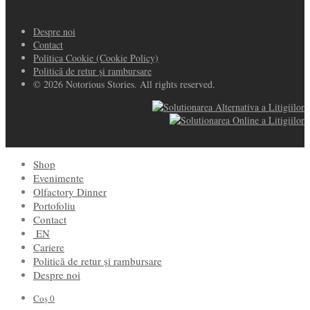
Despre noi
Contact
Politica Cookie (Cookie Policy)
Politică de retur și rambursare
© 2026 Notorious Stories. All rights reserved.
Shop
Evenimente
Olfactory Dinner
Portofoliu
Contact
EN
Cariere
Politică de retur și rambursare
Despre noi
Coș
0