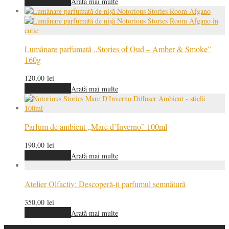
Adaugă în coș
Arată mai multe
Lumânare parfumată „Stories of Oud – Amber & Smoke”
160g
120,00
lei
Adaugă în coș
Arată mai multe
Parfum de ambient „Mare d’Inverno” 100ml
190,00
lei
Adaugă în coș
Arată mai multe
Atelier Olfactiv: Descoperă-ți parfumul semnătură
350,00
lei
Adaugă în coș
Arată mai multe