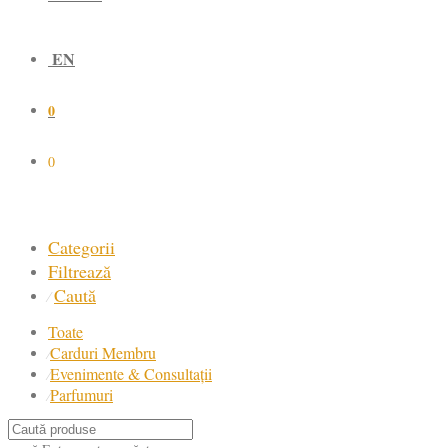
EN
0
0
Categorii
Filtrează
Caută
⁄
Toate
Carduri Membru
⁄
Evenimente & Consultații
⁄
Parfumuri
⁄