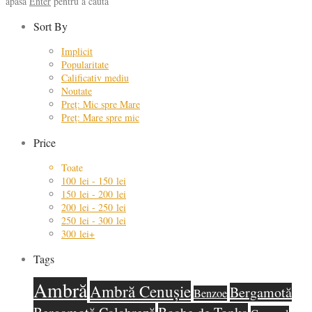
apasă
Enter
pentru a căuta
Sort By
Implicit
Popularitate
Calificativ mediu
Noutate
Preț: Mic spre Mare
Preț: Mare spre mic
Price
Toate
100
lei
-
150
lei
150
lei
-
200
lei
200
lei
-
250
lei
250
lei
-
300
lei
300
lei
+
Tags
Ambră
Ambră Cenușie
Bergamotă
Benzoe